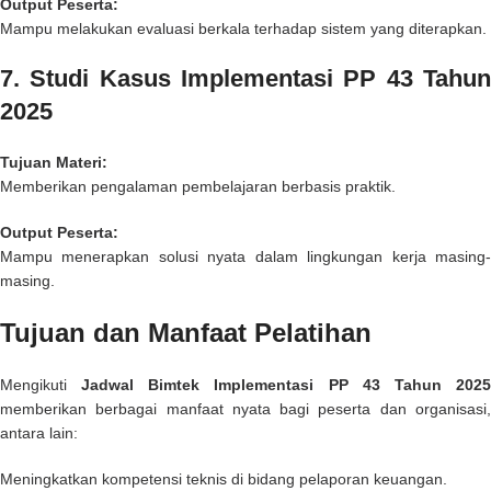
Output Peserta:
Mampu melakukan evaluasi berkala terhadap sistem yang diterapkan.
7. Studi Kasus Implementasi PP 43 Tahun
2025
Tujuan Materi:
Memberikan pengalaman pembelajaran berbasis praktik.
Output Peserta:
Mampu menerapkan solusi nyata dalam lingkungan kerja masing-
masing.
Tujuan dan Manfaat Pelatihan
Mengikuti
Jadwal Bimtek Implementasi PP 43 Tahun 202
memberikan berbagai manfaat nyata bagi peserta dan organisasi,
antara lain:
Meningkatkan kompetensi teknis di bidang pelaporan keuangan.