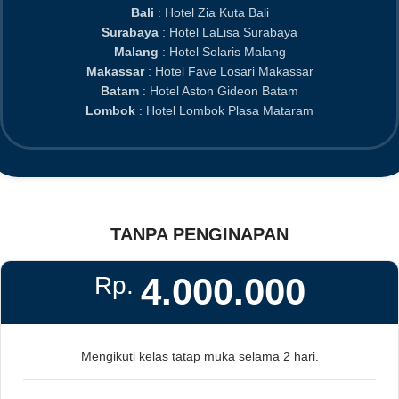
Bali
: Hotel Zia Kuta Bali
Surabaya
: Hotel LaLisa Surabaya
Malang
: Hotel Solaris Malang
Makassar
: Hotel Fave Losari Makassar
Batam
: Hotel Aston Gideon Batam
Lombok
: Hotel Lombok Plasa Mataram
TANPA PENGINAPAN
4.000.000
Rp.
Mengikuti kelas tatap muka selama 2 hari.