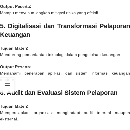
Output Peserta:
Mampu menyusun langkah mitigasi risiko yang efektif.
5. Digitalisasi dan Transformasi Pelaporan
Keuangan
Tujuan Materi:
Mendorong pemanfaatan teknologi dalam pengelolaan keuangan.
Output Peserta:
Memahami penerapan aplikasi dan sistem informasi keuangan
modern.
6. Audit dan Evaluasi Sistem Pelaporan
Tujuan Materi:
Mempersiapkan organisasi menghadapi audit internal maupun
eksternal.