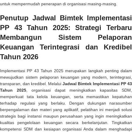
untuk mempermudah penerapan di organisasi masing-masing.
Penutup Jadwal Bimtek Implementasi
PP 43 Tahun 2025: Strategi Terbaru
Membangun Sistem Pelaporan
Keuangan Terintegrasi dan Kredibel
Tahun 2026
Implementasi PP 43 Tahun 2025 merupakan langkah penting dalam
mewujudkan sistem pelaporan keuangan yang modern, terintegrasi,
transparan, dan kredibel. Melalui
Jadwal Bimtek Implementasi PP 43
Tahun 2025
, organisasi dapat meningkatkan kapasitas SDM,
memperkuat tata kelola keuangan, serta memastikan kepatuhan
terhadap regulasi yang berlaku. Dengan dukungan narasumber
berpengalaman dan materi yang aplikatif, pelatihan ini menjadi solusi
strategis bagi instansi maupun perusahaan yang ingin meningkatkan
kualitas pengelolaan keuangan secara berkelanjutan. Tingkatkan
kompetensi SDM dan kesiapan organisasi Anda dalam menghadapi