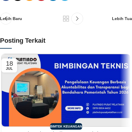
Lebih Baru
Lebih Tua
Posting Terkait
18
JUL
BIMTEK KEUANGAN