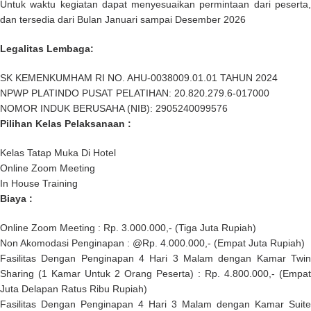
Untuk waktu kegiatan dapat menyesuaikan permintaan dari peserta,
dan tersedia dari Bulan Januari sampai Desember 2026
Legalitas Lembaga:
SK KEMENKUMHAM RI NO. AHU-0038009.01.01 TAHUN 2024
NPWP PLATINDO PUSAT PELATIHAN: 20.820.279.6-017000
NOMOR INDUK BERUSAHA (NIB): 2905240099576
Pilihan Kelas Pelaksanaan :
Kelas Tatap Muka Di Hotel
Online Zoom Meeting
In House Training
Biaya :
Online Zoom Meeting : Rp. 3.000.000,- (Tiga Juta Rupiah)
Non Akomodasi Penginapan : @Rp. 4.000.000,- (Empat Juta Rupiah)
Fasilitas Dengan Penginapan 4 Hari 3 Malam dengan Kamar Twin
Sharing (1 Kamar Untuk 2 Orang Peserta) : Rp. 4.800.000,- (Empat
Juta Delapan Ratus Ribu Rupiah)
Fasilitas Dengan Penginapan 4 Hari 3 Malam dengan Kamar Suite