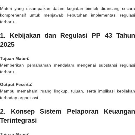
Materi yang disampaikan dalam kegiatan bimtek dirancang secara
komprehensif untuk menjawab kebutuhan implementasi regulasi
terbaru.
1. Kebijakan dan Regulasi PP 43 Tahun
2025
Tujuan Materi:
Memberikan pemahaman mendalam mengenai substansi regulasi
terbaru.
Output Peserta:
Mampu memahami ruang lingkup, tujuan, serta implikasi kebijakan
terhadap organisasi.
2. Konsep Sistem Pelaporan Keuangan
Terintegrasi
Tujuan Materi: