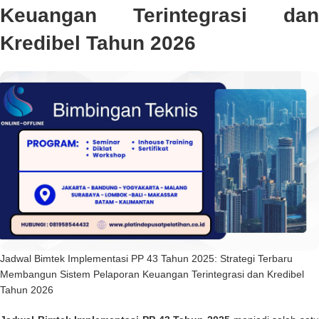
Keuangan Terintegrasi dan
Kredibel Tahun 2026
Jadwal Bimtek Implementasi PP 43 Tahun 2025: Strategi Terbaru
Membangun Sistem Pelaporan Keuangan Terintegrasi dan Kredibel
Tahun 2026