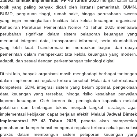
Jadwal Bimtek
Implementasi PP 43 Tahun 2025
menjadi salah sat
topik yang paling banyak dicari oleh instansi pemerintah, BUMN,
BUMD, perguruan tinggi, rumah sakit, hingga perusahaan swasta
yang ingin meningkatkan kualitas tata kelola keuangan organisasi.
Kehadiran Peraturan Pemerintah Nomor 43 Tahun 2025 membawa
perubahan signifikan dalam sistem pelaporan keuangan yang
menuntut integrasi data, transparansi informasi, serta akuntabilitas
yang lebih kuat. Transformasi ini merupakan bagian dari upaya
pemerintah dalam memperkuat tata kelola keuangan yang modern,
adaptif, dan sesuai dengan perkembangan teknologi digital.
Di sisi lain, banyak organisasi masih menghadapi berbagai tantangan
dalam implementasi regulasi terbaru tersebut. Mulai dari keterbatasan
kompetensi SDM, integrasi sistem yang belum optimal, pengelolaan
data keuangan yang tersebar, hingga risiko kesalahan penyajian
laporan keuangan. Oleh karena itu, peningkatan kapasitas melalui
pelatihan dan bimbingan teknis menjadi langkah strategis agar
implementasi kebijakan dapat berjalan efektif. Melalui
Jadwal Bimtek
Implementasi PP 43 Tahun 2025
, peserta akan memperole
pemahaman komprehensif mengenai regulasi terbaru sekaligus solusi
praktis dalam membangun sistem pelaporan keuangan yang