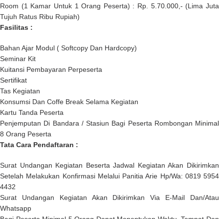
Room (1 Kamar Untuk 1 Orang Peserta) : Rp. 5.70.000,- (Lima Juta
Tujuh Ratus Ribu Rupiah)
Fasilitas :
Bahan Ajar Modul ( Softcopy Dan Hardcopy)
Seminar Kit
Kuitansi Pembayaran Perpeserta
Sertifikat
Tas Kegiatan
Konsumsi Dan Coffe Break Selama Kegiatan
Kartu Tanda Peserta
Penjemputan Di Bandara / Stasiun Bagi Peserta Rombongan Minimal
8 Orang Peserta
Tata Cara Pendaftaran :
Surat Undangan Kegiatan Beserta Jadwal Kegiatan Akan Dikirimkan
Setelah Melakukan Konfirmasi Melalui Panitia Arie Hp/Wa: 0819 5954
4432
Surat Undangan Kegiatan Akan Dikirimkan Via E-Mail Dan/Atau
Whatsapp