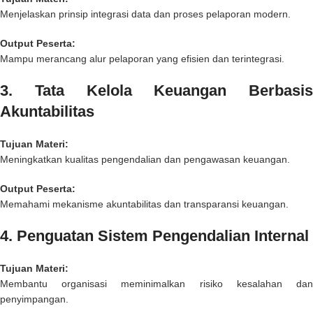
Menjelaskan prinsip integrasi data dan proses pelaporan modern.
Output Peserta:
Mampu merancang alur pelaporan yang efisien dan terintegrasi.
3. Tata Kelola Keuangan Berbasis
Akuntabilitas
Tujuan Materi:
Meningkatkan kualitas pengendalian dan pengawasan keuangan.
Output Peserta:
Memahami mekanisme akuntabilitas dan transparansi keuangan.
4. Penguatan Sistem Pengendalian Internal
Tujuan Materi:
Membantu organisasi meminimalkan risiko kesalahan dan
penyimpangan.