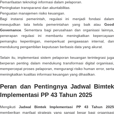
Pemanfaatan teknologi informasi dalam pelaporan.
Peningkatan transparansi dan akuntabilitas.
Penguatan manajemen risiko keuangan.
Bagi instansi pemerintah, regulasi ini menjadi fondasi dalam
mewujudkan tata kelola pemerintahan yang baik atau
Good
Governance
. Sementara bagi perusahaan dan organisasi lainnya,
penerapan regulasi ini membantu meningkatkan kepercayaan
pemangku kepentingan, memperkuat pengawasan internal, dan
mendukung pengambilan keputusan berbasis data yang akurat.
Selain itu, implementasi sistem pelaporan keuangan terintegrasi juga
berperan penting dalam mendukung transformasi digital organisasi,
mempercepat proses pelaporan, mengurangi risiko human error, serta
meningkatkan kualitas informasi keuangan yang dihasilkan.
Peran dan Pentingnya Jadwal Bimtek
Implementasi PP 43 Tahun 2025
Mengikuti
Jadwal Bimtek Implementasi PP 43 Tahun 202
memberikan manfaat strategis yang sangat besar bagi organisasi