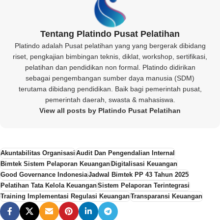
Tentang Platindo Pusat Pelatihan
Platindo adalah Pusat pelatihan yang yang bergerak dibidang
riset, pengkajian bimbingan teknis, diklat, workshop, sertifikasi,
pelatihan dan pendidikan non formal. Platindo didirikan
sebagai pengembangan sumber daya manusia (SDM)
terutama dibidang pendidikan. Baik bagi pemerintah pusat,
pemerintah daerah, swasta & mahasiswa.
View all posts by Platindo Pusat Pelatihan
Akuntabilitas Organisasi
Audit Dan Pengendalian Internal
Bimtek Sistem Pelaporan Keuangan
Digitalisasi Keuangan
Good Governance Indonesia
Jadwal Bimtek PP 43 Tahun 2025
Pelatihan Tata Kelola Keuangan
Sistem Pelaporan Terintegrasi
Training Implementasi Regulasi Keuangan
Transparansi Keuangan