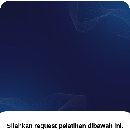
Dengan Senang Hati Kami Siap Membantu
Keperluan Pelatihan
Bimtek & Training
Anda
Hubungi Kami Segera.
Silahkan request pelatihan dibawah ini.